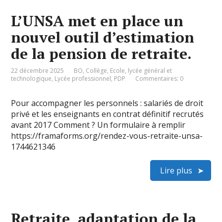
L’UNSA met en place un
nouvel outil d’estimation
de la pension de retraite.
22 décembre 2025
BO
,
Collège
,
Ecole
,
lycée général et
technologique
,
Lycée professionnel
,
PDP
Commentaires: 0
Pour accompagner les personnels : salariés de droit
privé et les enseignants en contrat définitif recrutés
avant 2017 Comment ? Un formulaire à remplir
https://framaforms.org/rendez-vous-retraite-unsa-
1744621346
Lire plus
Retraite, adaptation de la