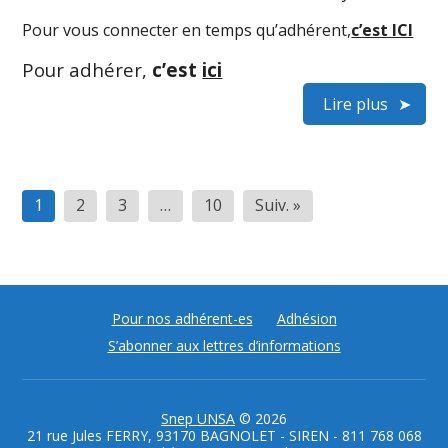
Pour vous connecter en temps qu’adhérent,
c’est ICI
Pour adhérer,
c’est
ici
Lire plus
Pagination
1
2
3
…
10
Suiv. »
des
publications
Pour nos adhérent-es
Adhésion
S’abonner aux lettres d’informations
Snep UNSA
© 2026
21 rue Jules FERRY, 93170 BAGNOLET - SIREN - 811 768 068