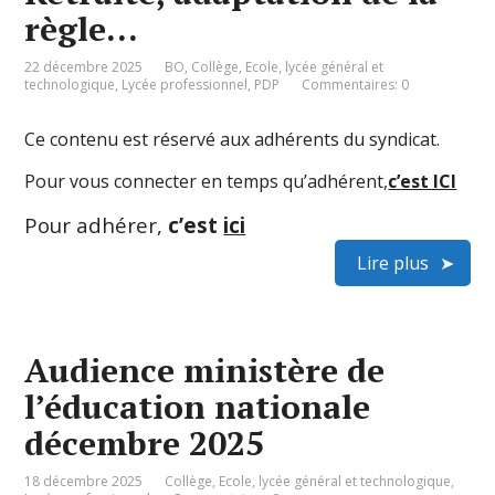
règle…
22 décembre 2025
BO
,
Collège
,
Ecole
,
lycée général et
technologique
,
Lycée professionnel
,
PDP
Commentaires: 0
Ce contenu est réservé aux adhérents du syndicat.
Pour vous connecter en temps qu’adhérent,
c’est ICI
Pour adhérer,
c’est
ici
Lire plus
Audience ministère de
l’éducation nationale
décembre 2025
18 décembre 2025
Collège
,
Ecole
,
lycée général et technologique
,