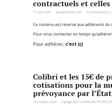
contractuels et celles 
17 avril 2025
Jurisprudence
,
MA
Commentaires: 0
Ce contenu est réservé aux adhérents du s
Pour vous connecter en temps qu’adhéren
Pour adhérer,
c’est
ici
Colibri et les 15€ de 
cotisations pour la mu
prévoyance par l’État
10 octobre 2024
Agrégé
,
BO
,
Certifié
,
MA
,
PE
,
PEPS
,
P