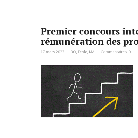
Premier concours inte
rémunération des prof
17 mars 2023
BO
,
Ecole
,
MA
Commentaires: 0