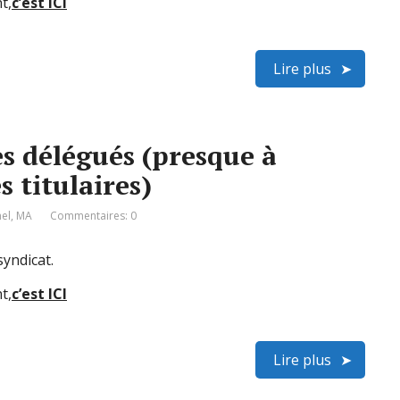
t,
c’est ICI
Lire plus
s délégués (presque à
s titulaires)
el
,
MA
Commentaires: 0
yndicat.
t,
c’est ICI
Lire plus