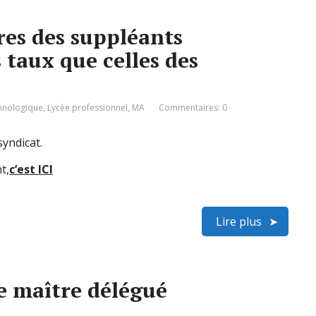
es des suppléants
taux que celles des
chnologique
,
Lycée professionnel
,
MA
Commentaires: 0
yndicat.
t,
c’est ICI
Lire plus
e maître délégué