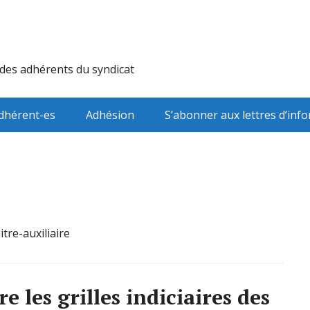
 des adhérents du syndicat
dhérent-es
Adhésion
S’abonner aux lettres d’inf
tre-auxiliaire
e les grilles indiciaires des