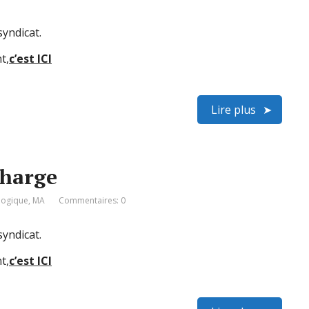
yndicat.
t,
c’est ICI
Lire plus
charge
ologique
,
MA
Commentaires: 0
yndicat.
t,
c’est ICI