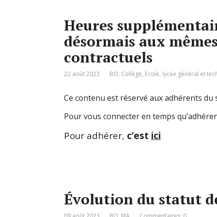
Heures supplémentair
désormais aux mêmes 
contractuels
22 août 2023
BO
,
Collège
,
Ecole
,
lycée général et te
Ce contenu est réservé aux adhérents du s
Pour vous connecter en temps qu’adhéren
Pour adhérer,
c’est
ici
Évolution du statut d
09 août 2023
BO
,
MA
Commentaires: 0