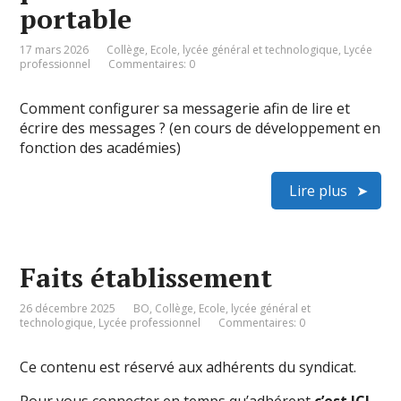
portable
17 mars 2026
Collège
,
Ecole
,
lycée général et technologique
,
Lycée
professionnel
Commentaires: 0
Comment configurer sa messagerie afin de lire et
écrire des messages ? (en cours de développement en
fonction des académies)
Lire plus
Faits établissement
26 décembre 2025
BO
,
Collège
,
Ecole
,
lycée général et
technologique
,
Lycée professionnel
Commentaires: 0
Ce contenu est réservé aux adhérents du syndicat.