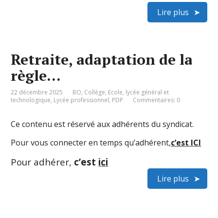
Lire plus
Retraite, adaptation de la
règle…
22 décembre 2025
BO
,
Collège
,
Ecole
,
lycée général et
technologique
,
Lycée professionnel
,
PDP
Commentaires: 0
Ce contenu est réservé aux adhérents du syndicat.
Pour vous connecter en temps qu’adhérent,
c’est ICI
Pour adhérer,
c’est
ici
Lire plus