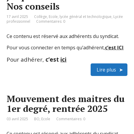
Nos conseils
17 avril 2025
Collège
,
Ecole
,
lycée général et technologique
,
Lycée
professionnel
Commentaires: 0
Ce contenu est réservé aux adhérents du syndicat.
Pour vous connecter en temps qu’adhérent,
c’est ICI
Pour adhérer,
c’est
ici
Lire plus
Mouvement des maitres du
1er degré, rentrée 2025
03 avril 2025
BO
,
Ecole
Commentaires: 0
Ce contenu est réservé aux adhérents du syndicat.