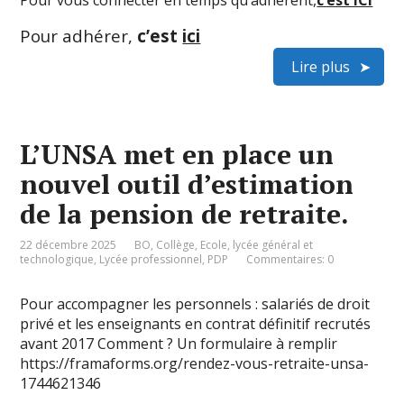
Pour vous connecter en temps qu’adhérent,
c’est ICI
Pour adhérer,
c’est
ici
Lire plus
L’UNSA met en place un
nouvel outil d’estimation
de la pension de retraite.
22 décembre 2025
BO
,
Collège
,
Ecole
,
lycée général et
technologique
,
Lycée professionnel
,
PDP
Commentaires: 0
Pour accompagner les personnels : salariés de droit
privé et les enseignants en contrat définitif recrutés
avant 2017 Comment ? Un formulaire à remplir
https://framaforms.org/rendez-vous-retraite-unsa-
1744621346