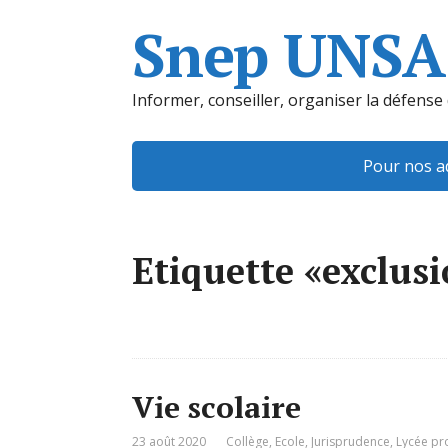
Snep UNSA
Informer, conseiller, organiser la défense
Pour nos a
Etiquette «exclus
Vie scolaire
23 août 2020
Collège
,
Ecole
,
Jurisprudence
,
Lycée pr