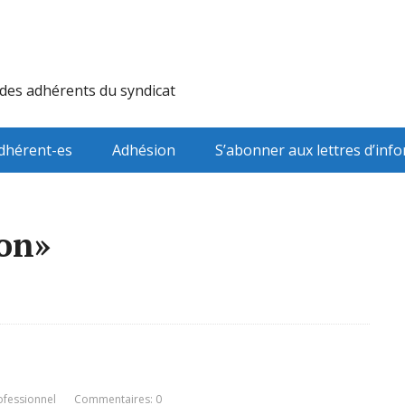
 des adhérents du syndicat
dhérent-es
Adhésion
S’abonner aux lettres d’inf
ion»
ofessionnel
Commentaires: 0