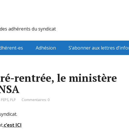
 des adhérents du syndicat
dhérent-es
Adhésion
S’abonner aux lettres d’inf
ré-rentrée, le ministère
UNSA
,
PEPS
,
PLP
Commentaires: 0
yndicat.
t,
c’est ICI