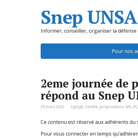
Snep UNSA
Informer, conseiller, organiser la défense
Pour nos a
2eme journée de p
répond au Snep 
29 mars 2022
Agrégé
,
Certifié
,
Jurisprudence
,
MA
,
PE
Ce contenu est réservé aux adhérents du s
Pour vous connecter en temps qu’adhéren