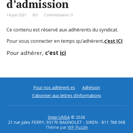
d’admission
14 juin 2021
BO
Commentaires: 0
Ce contenu est réservé aux adhérents du syndicat.
Pour vous connecter en temps qu’adhérent,
c’est ICI
Pour adhérer,
c’est
ici
Pour nos adhérent-es
Adhésion
S’abonner aux lettres d’informations
Snep UNSA
© 2026
21 rue Jules FERRY, 93170 BAGNOLET - SIREN - 811 768 068
Thème par
WP Puzzle