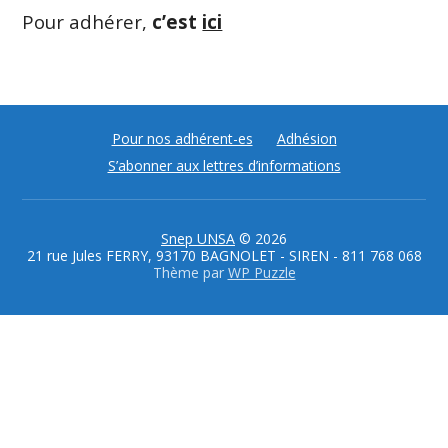
Pour adhérer,
c’est
ici
Pour nos adhérent-es
Adhésion
S’abonner aux lettres d’informations
Snep UNSA
© 2026
21 rue Jules FERRY, 93170 BAGNOLET - SIREN - 811 768 068
Thème par
WP Puzzle