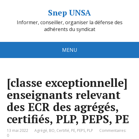
Snep UNSA
Informer, conseiller, organiser la défense des
adhérents du syndicat
MENU
[classe exceptionnelle]
enseignants relevant
des ECR des agrégés,
certifiés, PLP, PEPS, PE
13 mai 2022
Agrégé
,
BO
,
Certifié
,
PE
,
PEPS
,
PLP
Commentaires:
0