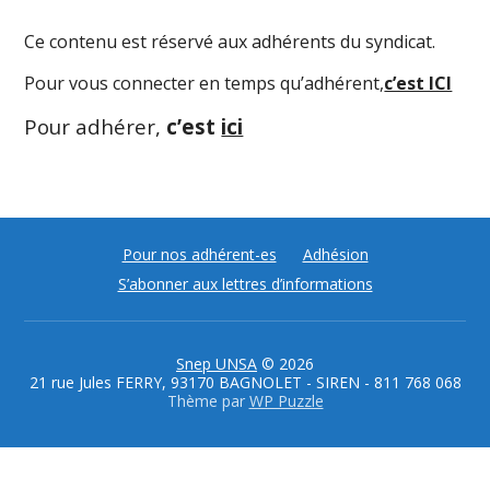
Ce contenu est réservé aux adhérents du syndicat.
Pour vous connecter en temps qu’adhérent,
c’est ICI
Pour adhérer,
c’est
ici
Pour nos adhérent-es
Adhésion
S’abonner aux lettres d’informations
Snep UNSA
© 2026
21 rue Jules FERRY, 93170 BAGNOLET - SIREN - 811 768 068
Thème par
WP Puzzle