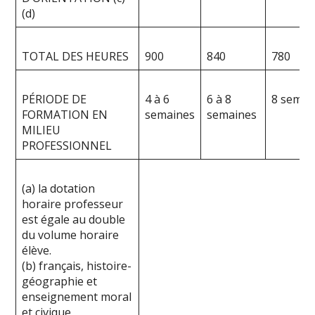
(d)
TOTAL DES HEURES
900
840
780
PÉRIODE DE
4 à 6
6 à 8
8 semai
FORMATION EN
semaines
semaines
MILIEU
PROFESSIONNEL
(a) la dotation
horaire professeur
est égale au double
du volume horaire
élève.
(b) français, histoire-
géographie et
enseignement moral
et civique,