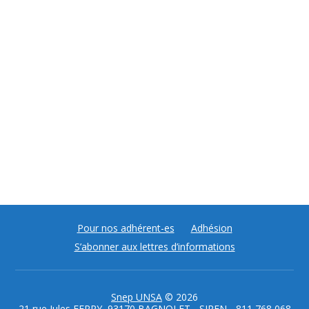
Pour nos adhérent-es
Adhésion
S’abonner aux lettres d’informations
Snep UNSA
© 2026
21 rue Jules FERRY, 93170 BAGNOLET - SIREN - 811 768 068