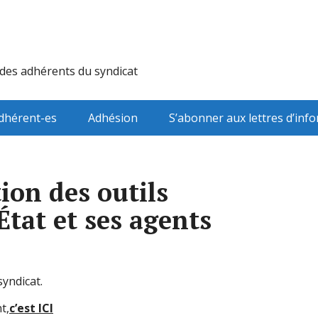
 des adhérents du syndicat
dhérent-es
Adhésion
S’abonner aux lettres d’inf
tion des outils
tat et ses agents
yndicat.
t,
c’est ICI