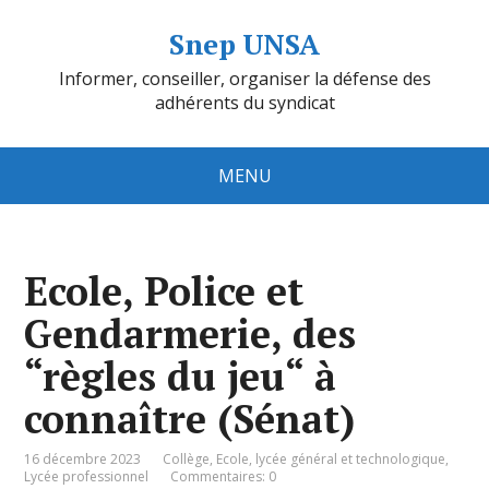
Snep UNSA
Informer, conseiller, organiser la défense des
adhérents du syndicat
MENU
Ecole, Police et
Gendarmerie, des
“règles du jeu“ à
connaître (Sénat)
16 décembre 2023
Collège
,
Ecole
,
lycée général et technologique
,
Lycée professionnel
Commentaires: 0