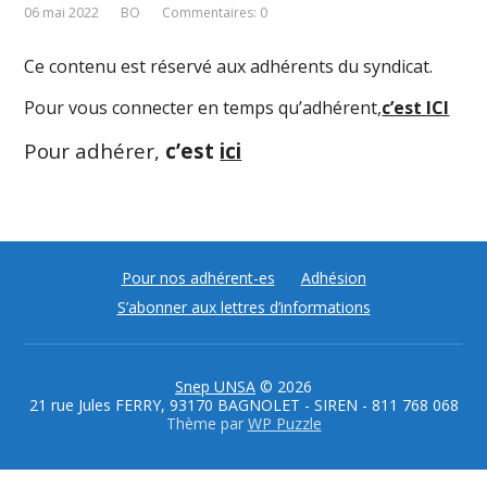
06 mai 2022
BO
Commentaires: 0
Ce contenu est réservé aux adhérents du syndicat.
Pour vous connecter en temps qu’adhérent,
c’est ICI
Pour adhérer,
c’est
ici
Pour nos adhérent-es
Adhésion
S’abonner aux lettres d’informations
Snep UNSA
© 2026
21 rue Jules FERRY, 93170 BAGNOLET - SIREN - 811 768 068
Thème par
WP Puzzle