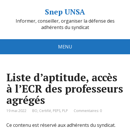
Snep UNSA
Informer, conseiller, organiser la défense des
adhérents du syndicat
MENU
Liste d’aptitude, accès
à l’ECR des professeurs
agrégés
19 mai 2022
BO
,
Certifié
,
PEPS
,
PLP
Commentaires: 0
Ce contenu est réservé aux adhérents du syndicat.