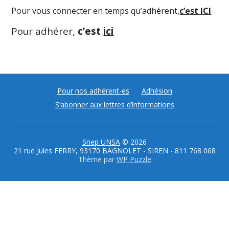
Pour vous connecter en temps qu’adhérent,
c’est ICI
Pour adhérer,
c’est
ici
Pour nos adhérent-es
Adhésion
S’abonner aux lettres d’informations
Snep UNSA
© 2026
21 rue Jules FERRY, 93170 BAGNOLET - SIREN - 811 768 068
Thème par
WP Puzzle