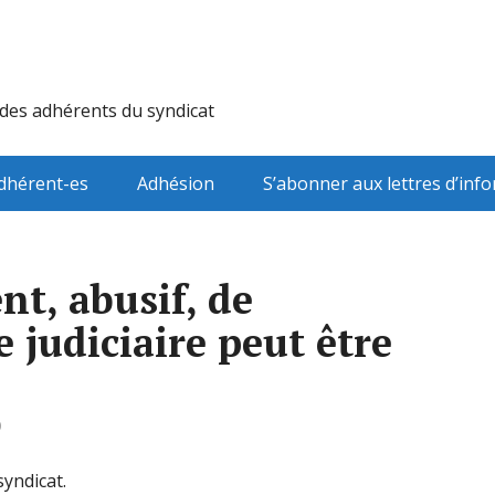
 des adhérents du syndicat
dhérent-es
Adhésion
S’abonner aux lettres d’inf
t, abusif, de
e judiciaire peut être
0
yndicat.