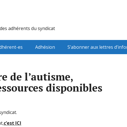
 des adhérents du syndicat
dhérent-es
Adhésion
S’abonner aux lettres d’inf
e de l’autisme,
essources disponibles
yndicat.
t,
c’est ICI