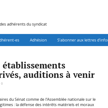
 des adhérents du syndicat
dhérent-es
Adhésion
S’abonner aux lettres d’inf
s établissements
ivés, auditions à venir
 0
taires du Sénat comme de l’Assemblée nationale sur le
itimes : la défense des intérêts matériels et moraux